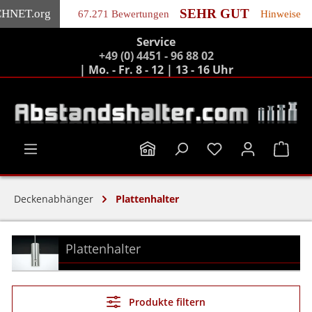
SEHR GUT
CHNET
.org
67.271 Bewertungen
Hinweise
Service
Zum Hauptinhalt springen
+49 (0) 4451 - 96 88 02
| Mo. - Fr. 8 - 12 | 13 - 16 Uhr
Ware
Deckenabhänger
Plattenhalter
Plattenhalter
Produkte filtern