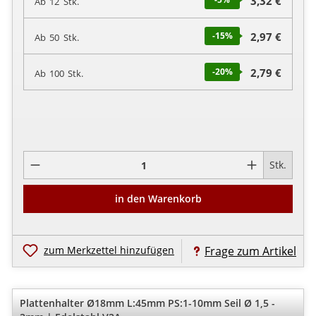
3,32 €
Ab
12
Stk.
-15
%
2,97 €
Ab
50
Stk.
-20
%
2,79 €
Ab
100
Stk.
Pro
Stk.
in den Warenkorb
zum Merkzettel hinzufügen
Frage zum Artikel
Plattenhalter Ø18mm L:45mm PS:1-10mm Seil Ø 1,5 -