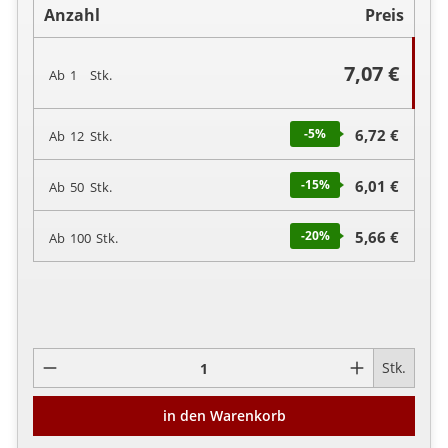
Anzahl
Preis
7,07 €
Ab
1
Stk.
-5
%
6,72 €
Ab
12
Stk.
-15
%
6,01 €
Ab
50
Stk.
-20
%
5,66 €
Ab
100
Stk.
Pro
Stk.
in den Warenkorb