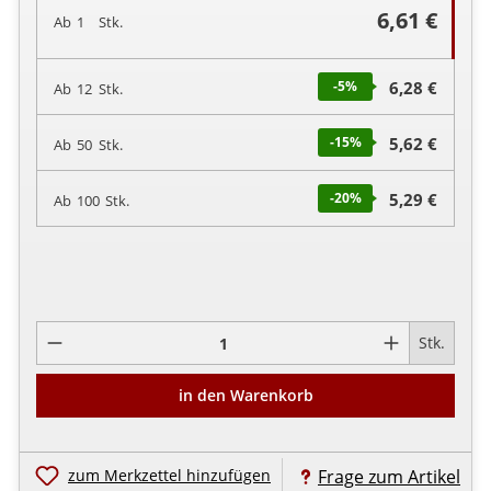
6,61 €
Ab
1
Stk.
-5
%
6,28 €
Ab
12
Stk.
-15
%
5,62 €
Ab
50
Stk.
-20
%
5,29 €
Ab
100
Stk.
Pro
Stk.
in den Warenkorb
zum Merkzettel hinzufügen
Frage zum Artikel