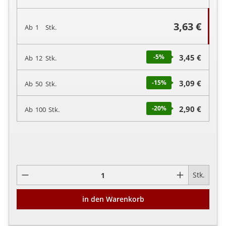
3,63 €
Ab
1
Stk.
-5
%
3,45 €
Ab
12
Stk.
-15
%
3,09 €
Ab
50
Stk.
-20
%
2,90 €
Ab
100
Stk.
Pro
Stk.
in den Warenkorb