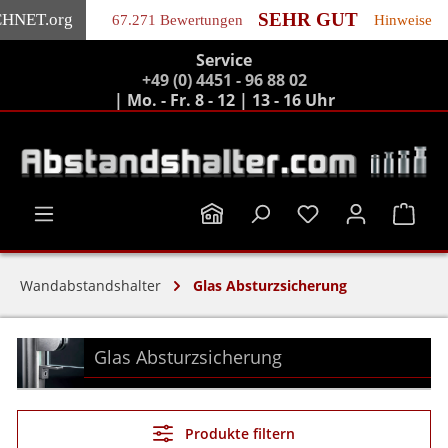
SEHR GUT
CHNET
.org
67.271 Bewertungen
Hinweise
Service
Zum Hauptinhalt springen
+49 (0) 4451 - 96 88 02
| Mo. - Fr. 8 - 12 | 13 - 16 Uhr
Ware
Wandabstandshalter
Glas Absturzsicherung
Glas Absturzsicherung
Produkte filtern