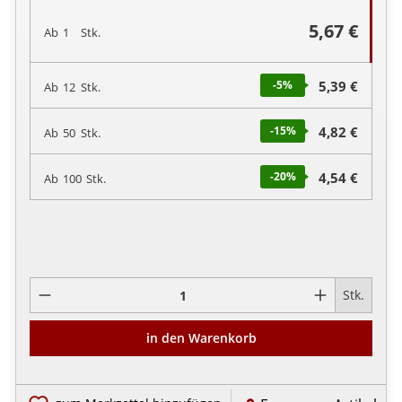
5,67 €
Ab
1
Stk.
-5
%
5,39 €
Ab
12
Stk.
-15
%
4,82 €
Ab
50
Stk.
-20
%
4,54 €
Ab
100
Stk.
Pro
Stk.
in den Warenkorb