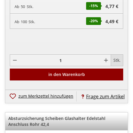
-15
%
4,77 €
Ab
50
Stk.
-20
%
4,49 €
Ab
100
Stk.
Pro
Stk.
in den Warenkorb
zum Merkzettel hinzufügen
Frage zum Artikel
Absturzsicherung Scheiben Glashalter Edelstahl
Anschluss Rohr 42,4