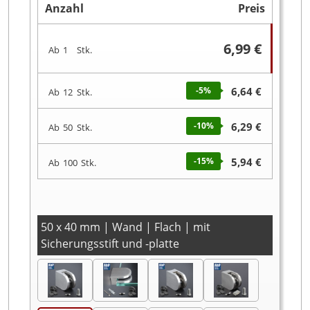
Anzahl
Preis
6,99 €
Ab
1
Stk.
-5
%
6,64 €
Ab
12
Stk.
-10
%
6,29 €
Ab
50
Stk.
-15
%
5,94 €
Ab
100
Stk.
50 x 40 mm | Wand | Flach | mit
Sicherungsstift und -platte