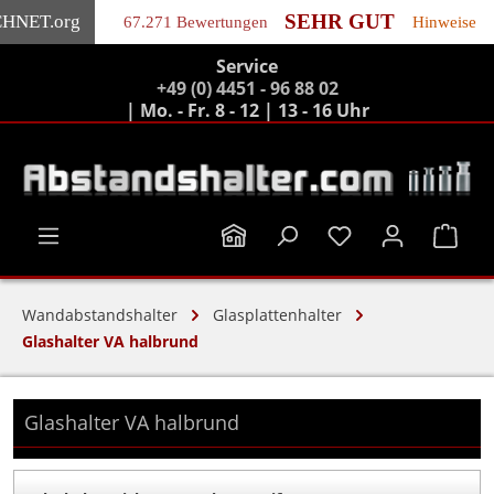
SEHR GUT
CHNET
.org
67.271 Bewertungen
Hinweise
Service
Zum Hauptinhalt springen
+49 (0) 4451 - 96 88 02
| Mo. - Fr. 8 - 12 | 13 - 16 Uhr
Ware
Wandabstandshalter
Glasplattenhalter
Glashalter VA halbrund
Glashalter VA halbrund